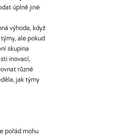
odat úplně jiné
mná výhoda, když
é týmy, ale pokud
ení skupina
sti inovací,
rovnat různé
děla, jak týmy
ale pořád mohu