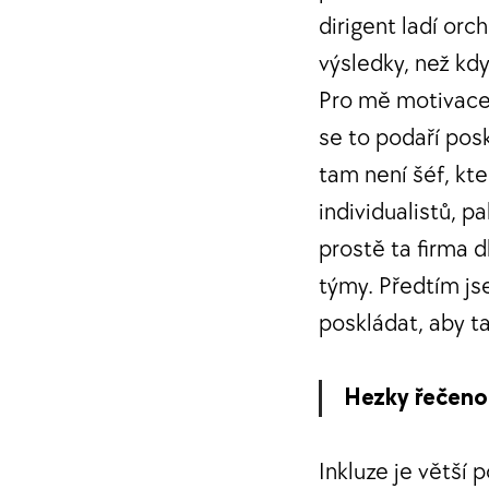
dirigent ladí orc
výsledky, než kd
Pro mě motivace 
se to podaří posk
tam není šéf, kte
individualistů, p
prostě ta firma 
týmy. Předtím js
poskládat, aby t
Hezky řečeno 
Inkluze je větší