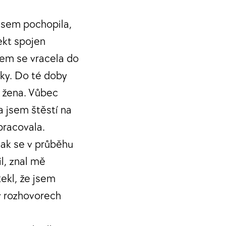
jsem pochopila,
ekt spojen
jsem se vracela do
lky. Do té doby
m žena. Vůbec
 jsem štěstí na
pracovala.
tak se v průběhu
il, znal mě
ekl, že jsem
 v rozhovorech