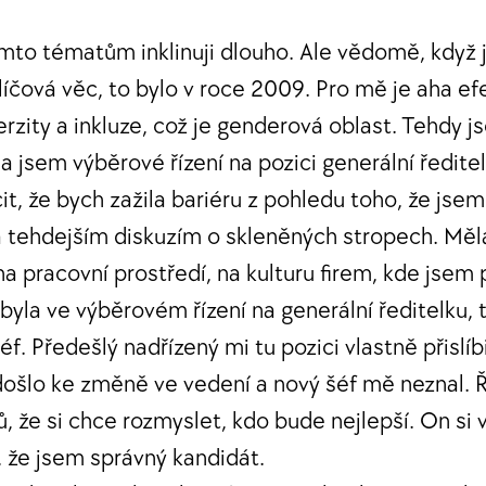
to tématům inklinuji dlouho. Ale vědomě, když 
líčová věc, to bylo v roce 2009. Pro mě je aha ef
erzity a inkluze, což je genderová oblast. Tehdy 
a jsem výběrové řízení na pozici generální ředite
t, že bych zažila bariéru z pohledu toho, že jse
tehdejším diskuzím o skleněných stropech. Měla
na pracovní prostředí, na kulturu firem, kde jsem 
byla ve výběrovém řízení na generální ředitelku, 
f. Předešlý nadřízený mi tu pozici vlastně přislíb
 došlo ke změně ve vedení a nový šéf mě neznal. Ř
ů, že si chce rozmyslet, kdo bude nejlepší. On si
ý, že jsem správný kandidát.