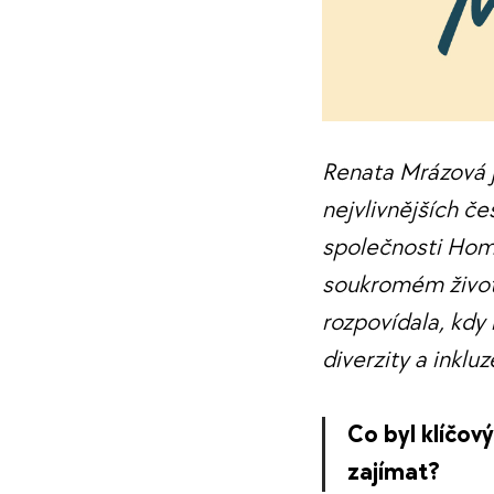
Renata Mrázová j
nejvlivnějších č
společnosti Home
soukromém život
rozpovídala, kdy 
diverzity a inkluz
Co byl klíčový
zajímat?