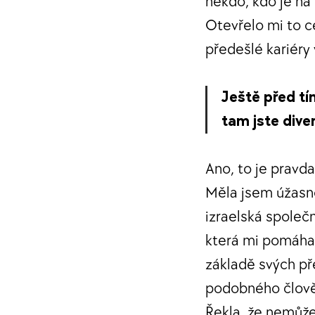
někdo, kdo je na 
Otevřelo mi to ce
předešlé kariéry 
Ještě před tí
tam jste diver
Ano, to je pravda
Měla jsem úžasno
izraelská společ
která mi pomáhal
základě svých př
podobného člověk
Řekla, že nemůže