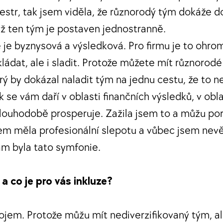
hestr, tak jsem viděla, že různorodý tým dokáže d
yž ten tým je postaven jednostranně.
je byznysová a výsledková. Pro firmu je to ohro
ládat, ale i sladit. Protože můžete mít různorod
rý by dokázal naladit tým na jednu cestu, že to n
ak se vám daří v oblasti finančních výsledků, v obla
dlouhodobě prosperuje. Zažila jsem to a můžu po
em měla profesionální slepotu a vůbec jsem nevě
am byla tato symfonie.
a co je pro vás inkluze?
 pojem. Protože můžu mít nediverzifikovaný tým, 