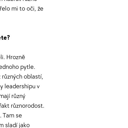
řelo mi to oči, že
jete?
li. Hrozně
 jednoho pytle.
 různých oblastí,
y leadershipu v
 mají různý
fakt různorodost.
u. Tam se
m sladí jako