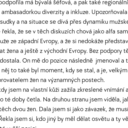
odpořila má bývalá šéfová, a pak také regionální
u ambasadorkou diverzity a inkluze. Upozorňovala
sudky a na situace se dívá přes dynamiku mužsk
ekla, že se v těch diskuzích chová jako alfa sam
že ze západní Evropy, a že si nedokáže představit
at žena a ještě z východní Evropy. Bez podpory 
edostala. On mě do pozice následně jmenoval a 
ro něj to také byl moment, kdy se stal, a je, vel
porovatelem žen na významných postech.
dy jsem na vlastní kůži zažila zkreslené vnímání 
do té doby četla. Na druhou stranu jsem viděla, 
těch dvou žen. Dala jsem si jako závazek, že mu
ekla jsem si, kdo jiný by měl dělat osvětu a ty v