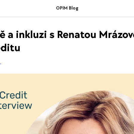
OPIM Blog
tě a inkluzi s Renatou Mrázov
ditu
G