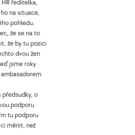
 HR ředitelka,
 ho na situace,
ého pohledu.
ec, že se na to
, že by tu pozici
těchto dvou žen
teď jsme roky
kým ambasadorem
a předsudky, o
jakou podporu
sím tu podporu
ěci měnit, než