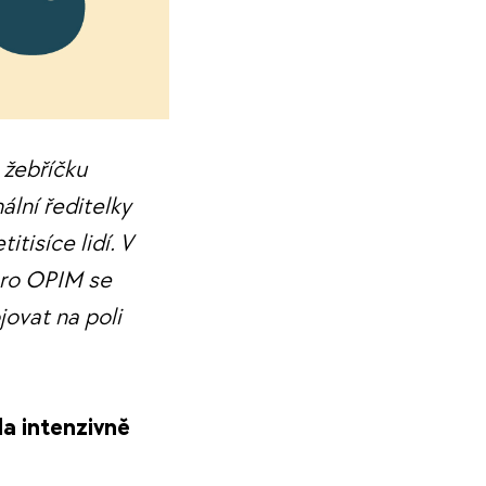
 žebříčku
ální ředitelky
isíce lidí. V
pro OPIM se
jovat na poli
la intenzivně