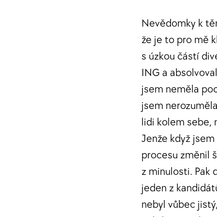
Nevědomky k těm
že je to pro mě k
s úzkou částí div
ING a absolvoval
jsem neměla poci
jsem nerozuměla 
lidi kolem sebe, 
Jenže když jsem 
procesu změnil šé
z minulosti. Pak
jeden z kandidát
nebyl vůbec jist