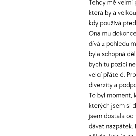
Tehdy mě velmi p
která byla velko
kdy používá před
Ona mu dokonce ř
dívá z pohledu mu
byla schopná děl
bych tu pozici n
velcí přátelé. P
diverzity a pod
To byl moment, k
kterých jsem si 
jsem dostala od 
dávat nazpátek. Ř