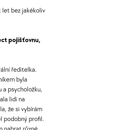
 let bez jakékoliv
ct pojišťovnu,
ální ředitelka.
tníkem byla
u a psycholožku,
la lidi na
a, že si vybírám
 podobný profil.
m nabrat různé