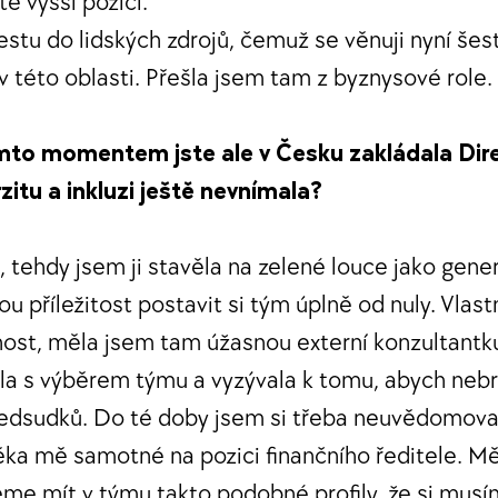
té vyšší pozici.
stu do lidských zdrojů, čemuž se věnuji nyní šest
v této oblasti. Přešla jsem tam z byznysové role.
mto momentem jste ale v Česku zakládala Dire
zitu a inkluzi ještě nevnímala?
, tehdy jsem ji stavěla na zelené louce jako gener
u příležitost postavit si tým úplně od nuly. Vlas
nost, měla jsem tam úžasnou externí konzultantk
a s výběrem týmu a vyzývala k tomu, abych nebra
edsudků. Do té doby jsem si třeba neuvědomoval
a mě samotné na pozici finančního ředitele. Měl
me mít v týmu takto podobné profily, že si musí