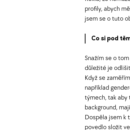
profily, abych mě
jsem se o tuto o
Co si pod těm
Snažím se o tom 
důležité je odliši
Když se zaměřím n
například gender
týmech, tak aby t
background, mají
Dospěla jsem k t
povedlo složit ve