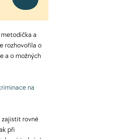
o metodička a
e rozhovořila o
ce a o možných
kriminace na
zajistit rovné
ak při