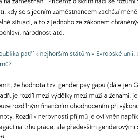
a na zaměstnání. Přičemž diskriminací se rozumí 
í, kdy se s jedním zaměstnancem zachází méně p
elné situaci, a to z jednoho ze zákonem chráněný
 pohlaví, národnost atd.
ublika patří k nejhorším státům v Evropské unii, 
jmů?
omit, že hodnota tzv. gender pay gapu (dále jen 
jadřuje rozdíl mezi výdělky mezi muži a ženami, 
pouze rozdílným finančním ohodnocením při výkonu
oty. Rozdíl v nerovnosti příjmů je ovlivněn napřík
regací na trhu práce, ale především genderovými
tí.