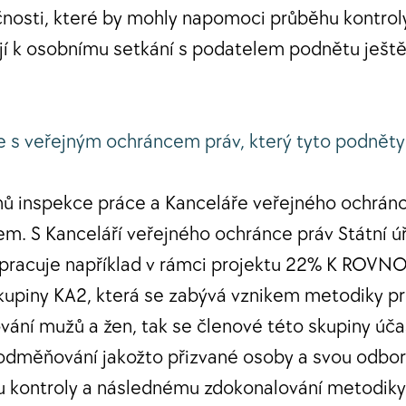
čnosti, které by mohly napomoci průběhu kontroly
jí k osobnímu setkání s podatelem podnětu ješt
e s veřejným ochráncem práv, který tyto podněty
ů inspekce práce a Kanceláře veřejného ochránc
. S Kanceláří veřejného ochránce práv Státní ú
pracuje například v rámci projektu 22% K ROVNOS
kupiny KA2, která se zabývá vznikem metodiky pr
ní mužů a žen, tak se členové této skupiny úča
odměňování jakožto přizvané osoby a svou odbor
u kontroly a následnému zdokonalování metodiky