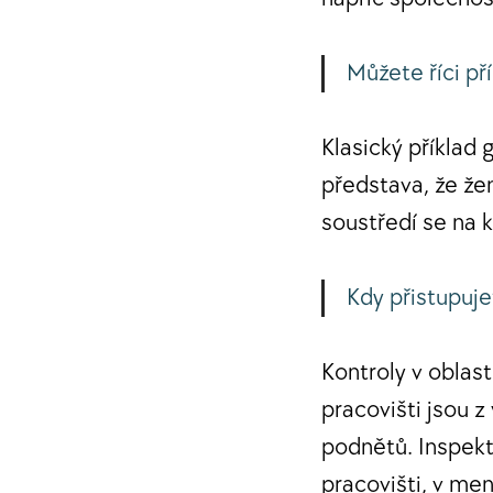
Můžete říci p
Klasický příklad 
představa, že že
soustředí se na k
Kdy přistupuj
Kontroly v oblas
pracovišti jsou z
podnětů. Inspekto
pracovišti, v me