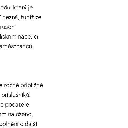
odu, který je
 nezná, tudíž ze
rušení
iskriminace, či
 zaměstnanců.
 ročně přibližně
 příslušníků.
ce podatele
em naloženo,
plnění o další