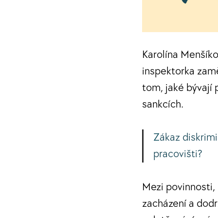
Karolína Menšíko
inspektorka zamě
tom, jaké bývají
sankcích.
Z
ákaz diskrim
pracovišti?
Mezi povinnosti,
zacházení a dodrž