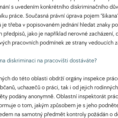
dnání s uvedením konkrétního diskriminačního dův
íku práce. Současná právní úprava pojem “šikana“
ů je třeba v popisovaném jednání hledat znaky po
 předpisů, jako je například nerovné zacházení, d
nivých pracovních podmínek ze strany vedoucích
na diskriminaci na pracovišti dostáváte?
ch do této oblasti obdrží orgány inspekce práce
bčanů, uchazečů o práci, tak i od jejich rodinných
ěty podány anonymně. Oblastní inspektorát prá
formuje o tom, jakým způsobem je s jeho podnět
ledem na samotný předmět kontroly požádán o do