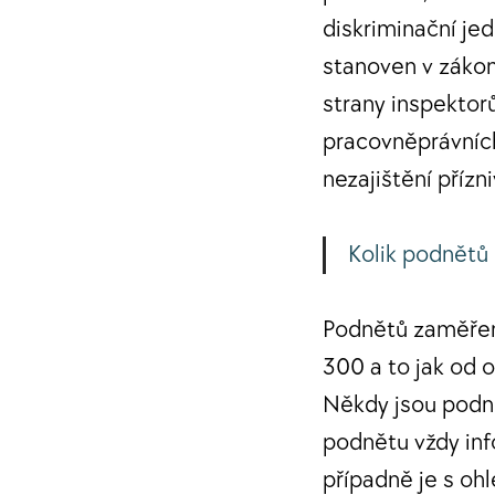
diskriminační je
stanoven v zákon
strany inspektor
pracovněprávních
nezajištění příz
Kolik podnětů 
Podnětů zaměřený
300 a to jak od o
Někdy jsou podn
podnětu vždy in
případně je s oh