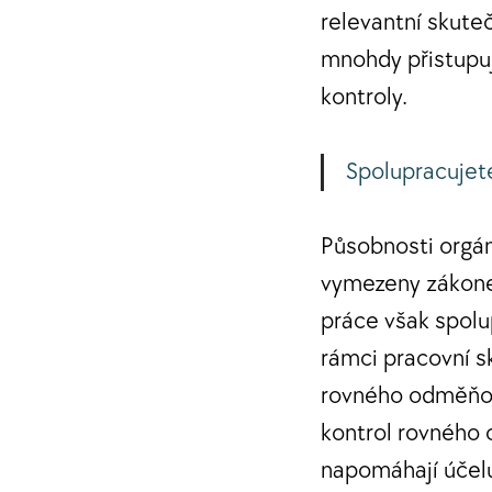
relevantní skute
mnohdy přistupu
kontroly.
Spolupracujet
Působnosti orgán
vymezeny zákonem
práce však spolu
rámci pracovní s
rovného odměňová
kontrol rovného 
napomáhají účel