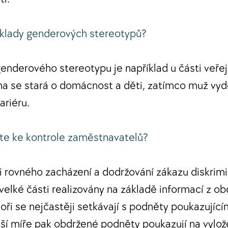
říklady genderových stereotypů?
genderového stereotypu je například u části veřej
na se stará o domácnost a děti, zatímco muž vyd
ariéru.
ete ke kontrole zaměstnavatelů?
ti rovného zacházení a dodržování zákazu diskrim
 velké části realizovány na základě informací z o
ři se nejčastěji setkávají s podněty poukazujícím
nší míře pak obdržené podněty poukazují na vylo