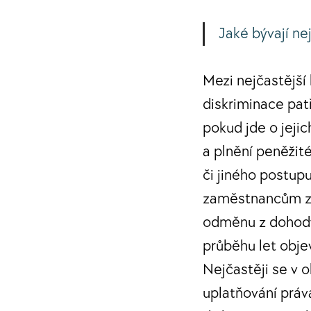
Jaké bývají ne
Mezi nejčastější 
diskriminace pat
pokud jde o jeji
a plnění peněžit
či jiného postup
zaměstnancům za 
odměnu z dohody.
průběhu let obje
Nejčastěji se v 
uplatňování práv