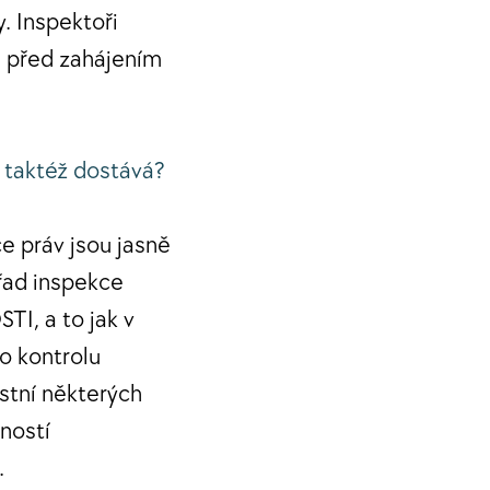
. Inspektoři
ě před zahájením
 taktéž dostává?
e práv jsou jasně
řad inspekce
TI, a to jak v
o kontrolu
stní některých
ností
.