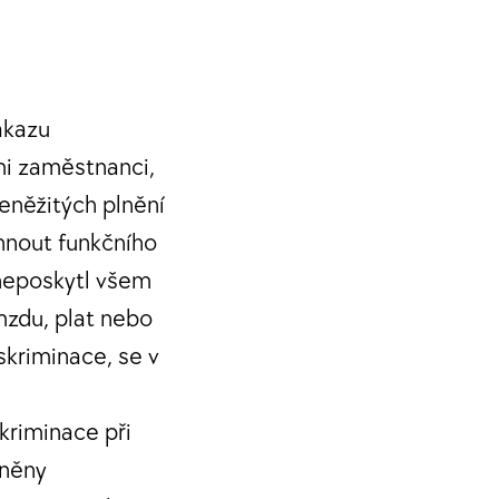
ákazu
mi zaměstnanci,
eněžitých plnění
áhnout funkčního
 neposkytl všem
mzdu, plat nebo
skriminace, se v
kriminace při
jněny