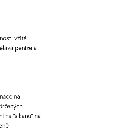
nosti vžitá
ělává peníze a
inace na
bdržených
i na “šikanu” na
ženě