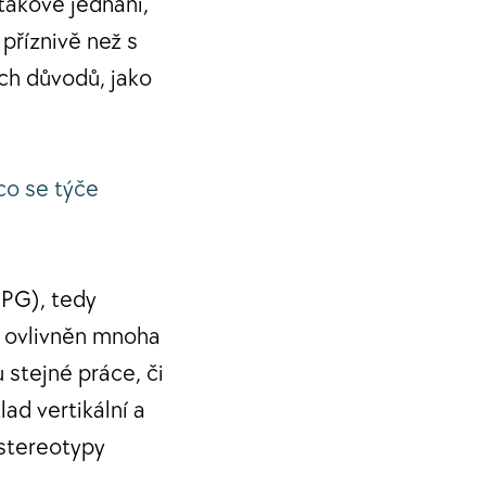
takové jednání,
říznivě než s
ch důvodů, jako
co se týče
GPG), tedy
je ovlivněn mnoha
 stejné práce, či
lad vertikální a
 stereotypy