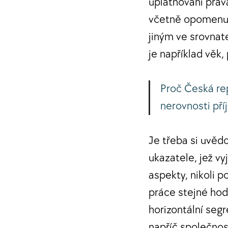
uplatňování práv
včetně opomenut
jiným ve srovnat
je například věk,
Proč Česká rep
nerovnosti pří
Je třeba si uvěd
ukazatele, jež vy
aspekty, nikoli 
práce stejné hodn
horizontální seg
napříč společnos